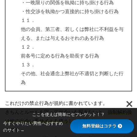
・一晩限りの関係を執拗に持ち掛ける行為
・性交渉を執拗かつ直接的に持ち掛ける行為
１１．
他の会員、第三者、若しくは弊社に不利益を与
える、または与えるおそれのある行為
１２．
前各号に定める行為を助長する行為
１３．
その他、社会通念上弊社が不適切と判断した行
為
これだけの禁止行為が規約に書かれています。
きちんとルールを守って出会いを探さないと、
強制解約後
ここを使えば簡単にセフレゲット！？
は他の出会い系サイトを使う
しか方法がなくなってしまう
今すぐやりたい男性へおすすめ
無料登録はコチラ
のサイト→
のです。